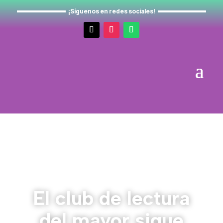
¡Síguenos en redes sociales!
El club de lectura
del mayor sigue