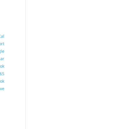
Cal
ort
le
ar
ook
65
ook
ive