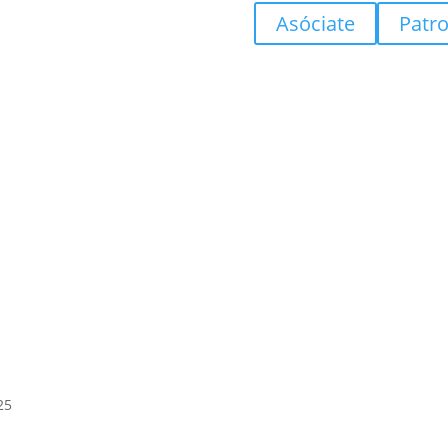
Asóciate
Patr
25