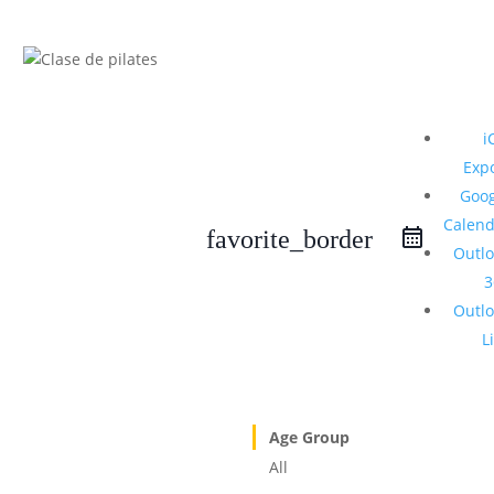
i
Exp
Goog
Calend
favorite_border
Outl
3
Outl
L
Age Group
All