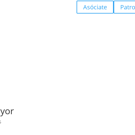
Asóciate
Patr
ayor
5