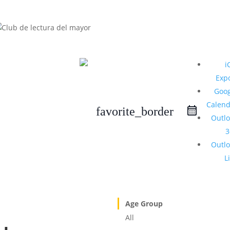
i
Exp
Goog
Calend
favorite_border
Outl
3
Outl
L
Age Group
All