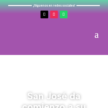
¡Síguenos en redes sociales!
San José da
comienzo a su