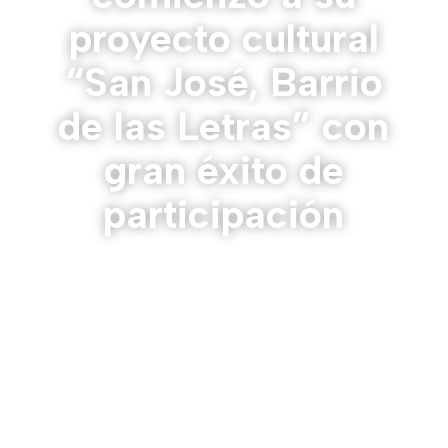
proyecto cultural
“San José, Barrio
de las Letras” con
gran éxito de
participación