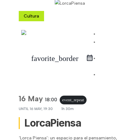
Cultura
iCal Export
Google
Calendar
favorite_border
Outlook
365
Outlook
Live
16 May
18:00
event_repeat
UNTIL
16 MAY, 19:30
1h 30m
LorcaPiensa
‘Lorca Piensa’: un espacio para el pensamiento,