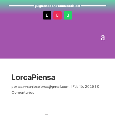
¡Síguenos en redes sociales!
LorcaPiensa
por
aa.vvsanjoselorca@gmail.com
|
Feb 16, 2025
|
0
Comentarios