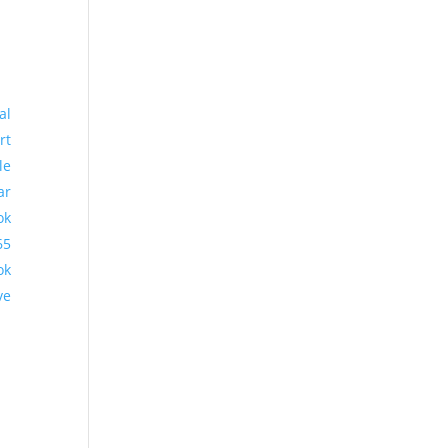
al
rt
le
ar
ok
65
ok
ve