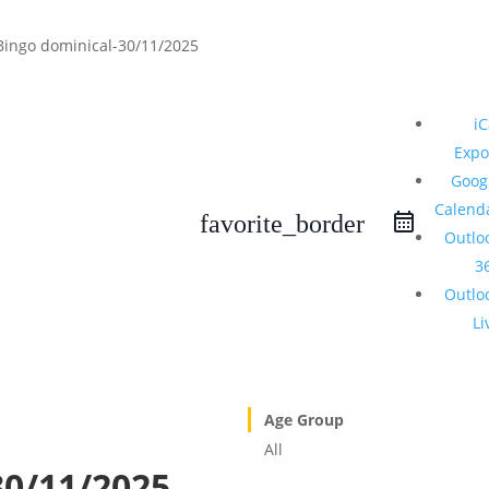
iC
Expo
Goog
Calend
favorite_border
Outlo
3
Outlo
Li
Age Group
All
30/11/2025