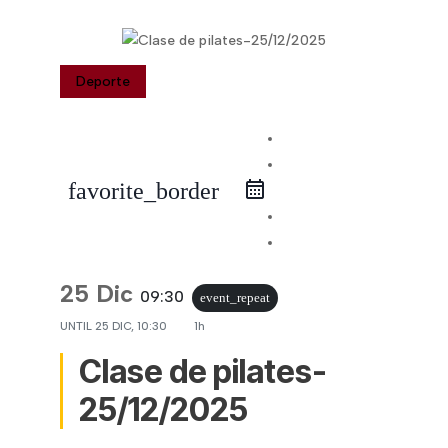
Deporte
iCal Export
Google
favorite_border
Calendar
Outlook 365
Outlook Live
25 Dic
09:30
event_repeat
UNTIL
25 DIC, 10:30
1h
Clase de pilates-
25/12/2025