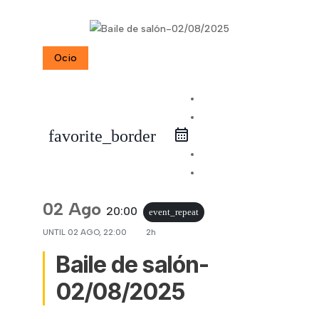
Ocio
iCal Export
Google
favorite_border
Calendar
Outlook 365
Outlook Live
02 Ago
20:00
event_repeat
UNTIL
02 AGO, 22:00
2h
Baile de salón-
02/08/2025